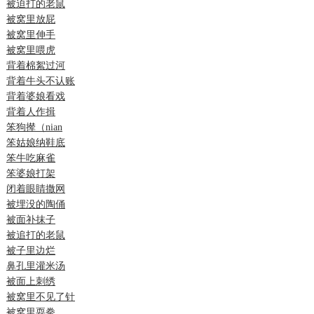
被迫打的老鼠
被窝里放屁
被窝里伸手
被窝里喂虎
背着棉絮过河
背着牛头不认账
背着婆娘看戏
背着人作揖
笨狗撵（nian
笨姑娘纳鞋底
笨牛吃麻雀
笨婆娘打架
闭着眼睛撒网
被埋没的陶俑
被面补抹子
被追打的老鼠
被子里边烂
鼻孔里灌米汤
被面上刺绣
被窝里不见了针
被窝里耍拳