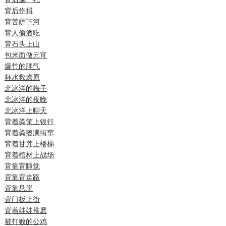
背后作揖
背菩萨下河
背人偷酒吃
背石头上山
包米面做元宵
爆竹的脾气
杯水救燎原
北冰洋的梅子
北冰洋的夜晚
北冰洋上聊天
背着粪筐上银行
背着粪篓满街窜
背着甘蔗上楼梯
背着棺材上战场
背靠背睡觉
背靠背走路
背靠悬崖
背门板上街
背着娃娃推磨
被打败的公鸡