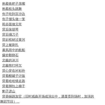
抱着铁耙子亲嘴
抱着枕头跳舞
包子吃到豆沙边
包子馒头做一笼
苞谷面做元宵
背后抹胡琴
背后捅刀子
背起棺材过黄河
背上被刺扎
暴风雨中的航船
爆炒鹅卵石
北极的冰川
北极熊打呵欠
背心穿在衬衫外
背着醋罐子讨饭
背着哈哈镜走路
背着脚扣上梯子
豹子进山
背鼎锅跳加官（旧时戏曲开场或演出中，遇显贵到场时，加演的
舞蹈节目）...