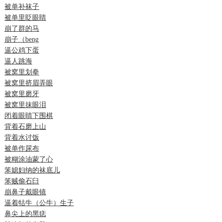
被单补袜子
被单里眨眼睛
崩了群的马
崩子（beng
逼公鸡下蛋
逼人跳海
被窝里划拳
被窝里挤眉弄眼
被窝里磨牙
被窝里抹眼泪
闭着眼睛下围棋
背着石磨上山
背着水讨饭
被单作尿布
被糊涂油蒙了心
笨媳妇纳的袜底儿
笨贼偷石臼
崩鼻子戴眼镜
逼着牯牛（公牛）生子
鼻尖上的黑痣