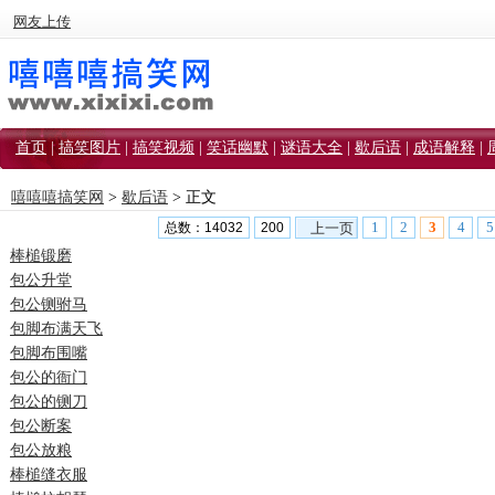
网友上传
首页
|
搞笑图片
|
搞笑视频
|
笑话幽默
|
谜语大全
|
歇后语
|
成语解释
|
嘻嘻嘻搞笑网
>
歇后语
> 正文
1
2
3
4
5
总数：14032
200
上一页
棒槌锻磨
包公升堂
包公铡驸马
包脚布满天飞
包脚布围嘴
包公的衙门
包公的铡刀
包公断案
包公放粮
棒槌缝衣服