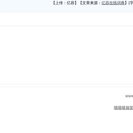
【上传：亿容】【文章来源：
亿容在线词典
】[
xixi
嘻嘻嘻搞