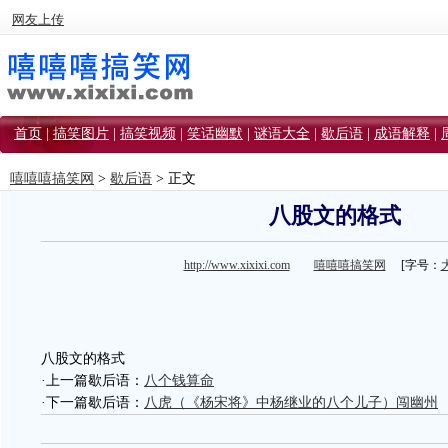
网友上传
首页
|
搞笑图片
|
搞笑视频
|
笑话幽默
|
谜语大全
|
歇后语
|
成语解释
|
嘻嘻嘻搞笑网
>
歇后语
> 正文
八股文的格式
http://www.xixixi.com
嘻嘻嘻搞笑网
[字号：
八股文的格式
·上一篇歇后语：
八个钱算命
·下一篇歇后语：
八虎（《杨宋将》中杨继业的八个儿子）闯幽州