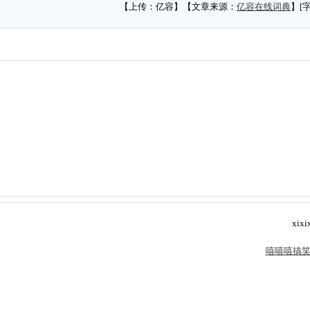
【上传：亿容】【文章来源：
亿容在线词典
】[
xixi
嘻嘻嘻搞