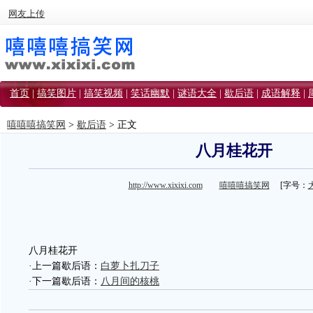
网友上传
首页
|
搞笑图片
|
搞笑视频
|
笑话幽默
|
谜语大全
|
歇后语
|
成语解释
|
嘻嘻嘻搞笑网
>
歇后语
> 正文
八月桂花开
http://www.xixixi.com
嘻嘻嘻搞笑网
[字号：
八月桂花开
·上一篇歇后语：
白萝卜扎刀子
·下一篇歇后语：
八月间的核桃