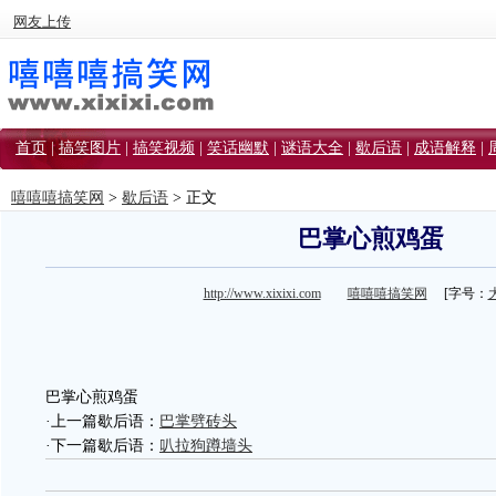
网友上传
首页
|
搞笑图片
|
搞笑视频
|
笑话幽默
|
谜语大全
|
歇后语
|
成语解释
|
嘻嘻嘻搞笑网
>
歇后语
> 正文
巴掌心煎鸡蛋
http://www.xixixi.com
嘻嘻嘻搞笑网
[字号：
巴掌心煎鸡蛋
·上一篇歇后语：
巴掌劈砖头
·下一篇歇后语：
叭拉狗蹲墙头